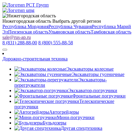
Нижегородская область
Выбрать другой регион
Республика Мордовия
Республика Чувашия
Республика Марий
Эл
Пензенская область
Ульяновская область
Тамбовская область
sale
@
rus-ap.ru
8 (831) 288-88-00
8 (800) 555-88-58
Дорожно-строительная техника
Экскаваторы колесные
Экскаваторы гусеничные
Экскаваторы-
перегружатели
Экскаватор-погрузчики
Фронтальные погрузчики
Телескопические
погрузчики
Автогрейдеры
Мини-погрузчики
Бульдозеры
Другая спецтехника