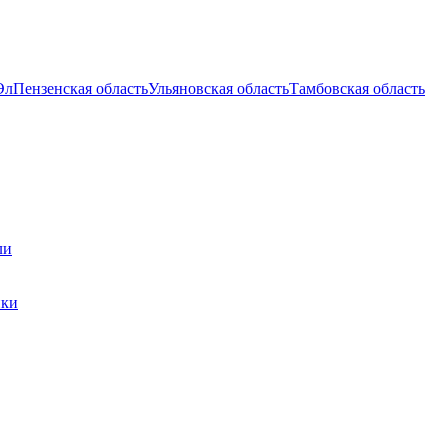
Эл
Пензенская область
Ульяновская область
Тамбовская область
ли
ики