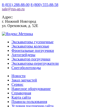
8 (831) 288-88-00
8 (800) 555-88-58
sale
@
rus-ap.ru
Адрес:
г.
Нижний Новгород
ул. Ореховская, д. 52Е
Экскаваторы гусеничные
Экскаваторы колесные
Фронтальные погрузчики
Автогрейдеры
Экскаватор погрузчики
Экскаваторы-перегружатели
Снегоболотоходы
Новости
Заказ запчастей
Сервис
Навесное оборудование
Справочная
Карта сайта
Правила пользования
Условия посещения сайта