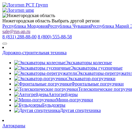
Нижегородская область
Выбрать другой регион
Республика Мордовия
Республика Чувашия
Республика Марий 
sale
@
rus-ap.ru
8 (831) 288-88-00
8 (800) 555-88-58
Дорожно-строительная техника
Экскаваторы колесные
Экскаваторы гусеничные
Экскаваторы-перегружате
Экскаватор-погрузчики
Фронтальные погрузчики
Телескопические погрузч
Автогрейдеры
Мини-погрузчики
Бульдозеры
Другая спецтехника
Автокраны