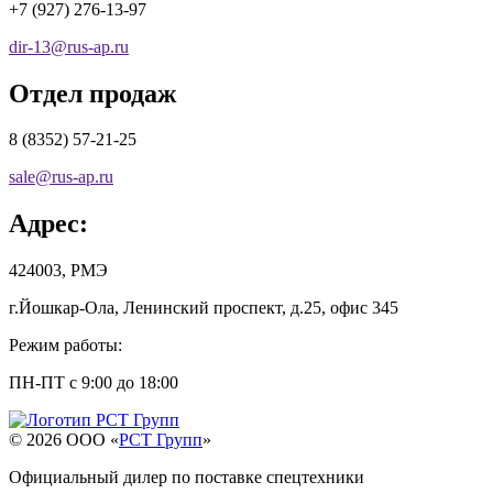
+7 (927) 276-13-97
dir-13
@
rus-ap.ru
Отдел продаж
8 (8352) 57-21-25
sale
@
rus-ap.ru
Адрес:
424003, РМЭ
г.Йошкар-Ола, Ленинский проспект, д.25, офис 345
Режим работы:
ПН-ПТ с 9:00 до 18:00
© 2026 OOO «
РСТ Групп
»
Официальный дилер по поставке спецтехники