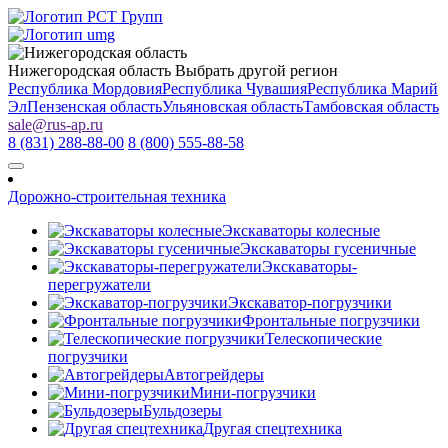
Нижегородская область
Выбрать другой регион
Республика Мордовия
Республика Чувашия
Республика Марий
Эл
Пензенская область
Ульяновская область
Тамбовская область
sale
@
rus-ap.ru
8 (831) 288-88-00
8 (800) 555-88-58
Дорожно-строительная техника
Экскаваторы колесные
Экскаваторы гусеничные
Экскаваторы-
перегружатели
Экскаватор-погрузчики
Фронтальные погрузчики
Телескопические
погрузчики
Автогрейдеры
Мини-погрузчики
Бульдозеры
Другая спецтехника