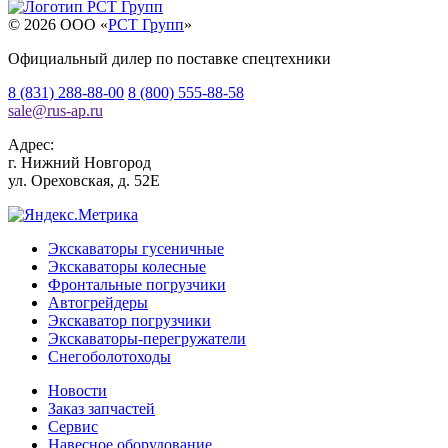
© 2026 OOO «
РСТ Групп
»
Официальный дилер по поставке спецтехники
8 (831) 288-88-00
8 (800) 555-88-58
sale
@
rus-ap.ru
Адрес:
г.
Нижний Новгород
ул. Ореховская, д. 52Е
Экскаваторы гусеничные
Экскаваторы колесные
Фронтальные погрузчики
Автогрейдеры
Экскаватор погрузчики
Экскаваторы-перегружатели
Снегоболотоходы
Новости
Заказ запчастей
Сервис
Навесное оборудование