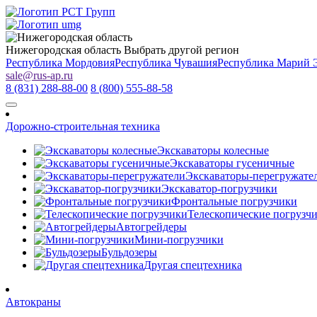
Нижегородская область
Выбрать другой регион
Республика Мордовия
Республика Чувашия
Республика Марий 
sale
@
rus-ap.ru
8 (831) 288-88-00
8 (800) 555-88-58
Дорожно-строительная техника
Экскаваторы колесные
Экскаваторы гусеничные
Экскаваторы-перегружате
Экскаватор-погрузчики
Фронтальные погрузчики
Телескопические погрузч
Автогрейдеры
Мини-погрузчики
Бульдозеры
Другая спецтехника
Автокраны