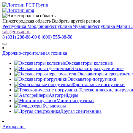
Нижегородская область
Выбрать другой регион
Республика Мордовия
Республика Чувашия
Республика Марий 
sale
@
rus-ap.ru
8 (831) 288-88-00
8 (800) 555-88-58
Дорожно-строительная техника
Экскаваторы колесные
Экскаваторы гусеничные
Экскаваторы-перегружате
Экскаватор-погрузчики
Фронтальные погрузчики
Телескопические погрузч
Автогрейдеры
Мини-погрузчики
Бульдозеры
Другая спецтехника
Автокраны