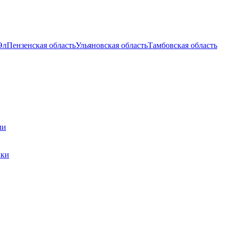
Эл
Пензенская область
Ульяновская область
Тамбовская область
ли
ики