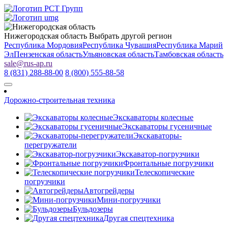
Нижегородская область
Выбрать другой регион
Республика Мордовия
Республика Чувашия
Республика Марий
Эл
Пензенская область
Ульяновская область
Тамбовская область
sale
@
rus-ap.ru
8 (831) 288-88-00
8 (800) 555-88-58
Дорожно-строительная техника
Экскаваторы колесные
Экскаваторы гусеничные
Экскаваторы-
перегружатели
Экскаватор-погрузчики
Фронтальные погрузчики
Телескопические
погрузчики
Автогрейдеры
Мини-погрузчики
Бульдозеры
Другая спецтехника