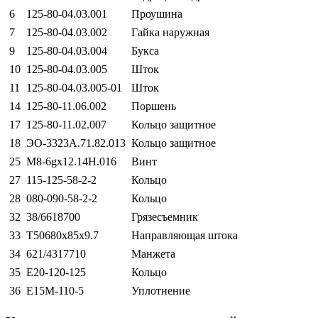
6
125-80-04.03.001
Проушина
7
125-80-04.03.002
Гайка наружная
9
125-80-04.03.004
Букса
10
125-80-04.03.005
Шток
11
125-80-04.03.005-01
Шток
14
125-80-11.06.002
Поршень
17
125-80-11.02.007
Кольцо защитное
18
ЭО-3323А.71.82.013
Кольцо защитное
25
М8-6gх12.14Н.016
Винт
27
115-125-58-2-2
Кольцо
28
080-090-58-2-2
Кольцо
32
38/6618700
Грязесъемник
33
Т50680х85х9.7
Направляющая штока
34
621/4317710
Манжета
35
Е20-120-125
Кольцо
36
Е15М-110-5
Уплотнение