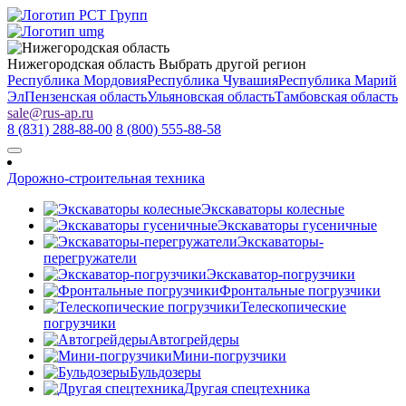
Нижегородская область
Выбрать другой регион
Республика Мордовия
Республика Чувашия
Республика Марий
Эл
Пензенская область
Ульяновская область
Тамбовская область
sale
@
rus-ap.ru
8 (831) 288-88-00
8 (800) 555-88-58
Дорожно-строительная техника
Экскаваторы колесные
Экскаваторы гусеничные
Экскаваторы-
перегружатели
Экскаватор-погрузчики
Фронтальные погрузчики
Телескопические
погрузчики
Автогрейдеры
Мини-погрузчики
Бульдозеры
Другая спецтехника