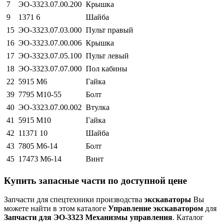
7
ЭО-3323.07.00.200
Крышка
9
1371 6
Шайба
15
ЭО-3323.07.03.000
Пульт правый
16
ЭО-3323.07.00.006
Крышка
17
ЭО-3323.07.05.100
Пульт левый
18
ЭО-3323.07.07.000
Пол кабины
22
5915 М6
Гайка
39
7795 М10-55
Болт
40
ЭО-3323.07.00.002
Втулка
41
5915 М10
Гайка
42
11371 10
Шайба
43
7805 М6-14
Болт
45
17473 М6-14
Винт
Купить запасные части по доступной цене
Запчасти для спецтехники производства
экскаваторы
Вы
можете найти в этом каталоге
Управление экскаватором
для
Запчасти для ЭО-3323 Механизмы управления
. Каталог