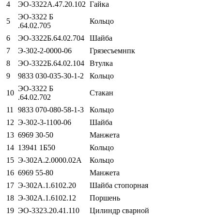
4
ЭО-3322А.47.20.102
Гайка
ЭО-3322 Б
5
Кольцо
.64.02.705
6
ЭО-3322Б.64.02.704
Шайба
7
Э-302-2-0000-06
Грязесъемнпк
8
ЭО-3322Б.64.02.104
Втулка
9
9833 030-035-30-1-2
Кольцо
ЭО-3322 Б
10
Стакан
.64.02.702
11
9833 070-080-58-1-3
Кольцо
12
Э-302-3-1100-06
Шайба
13
6969 30-50
Манжета
14
13941 1Б50
Кольцо
15
Э-302А.2.0000.02А
Кольцо
16
6969 55-80
Манжета
17
Э-302А.1.6102.20
Шайба стопорная
18
Э-302А.1.6102.12
Поршень
19
ЭО-3323.20.41.110
Цилиндр сварной