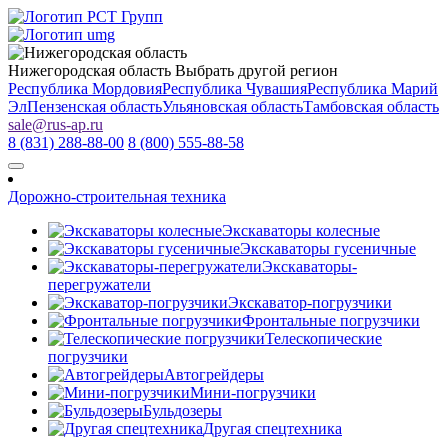
Нижегородская область
Выбрать другой регион
Республика Мордовия
Республика Чувашия
Республика Марий
Эл
Пензенская область
Ульяновская область
Тамбовская область
sale
@
rus-ap.ru
8 (831) 288-88-00
8 (800) 555-88-58
Дорожно-строительная техника
Экскаваторы колесные
Экскаваторы гусеничные
Экскаваторы-
перегружатели
Экскаватор-погрузчики
Фронтальные погрузчики
Телескопические
погрузчики
Автогрейдеры
Мини-погрузчики
Бульдозеры
Другая спецтехника