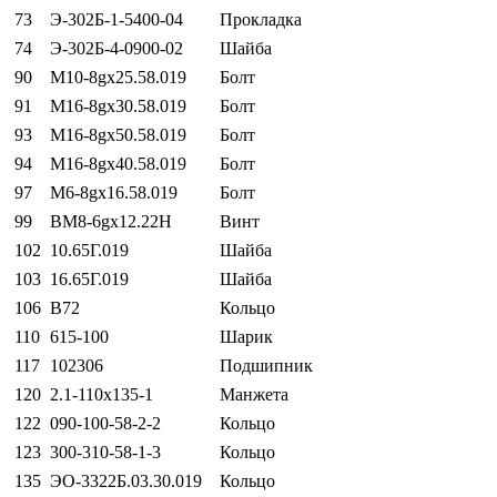
73
Э-302Б-1-5400-04
Прокладка
74
Э-302Б-4-0900-02
Шайба
90
М10-8gх25.58.019
Болт
91
М16-8gх30.58.019
Болт
93
М16-8gх50.58.019
Болт
94
М16-8gх40.58.019
Болт
97
М6-8gх16.58.019
Болт
99
ВМ8-6gх12.22Н
Винт
102
10.65Г.019
Шайба
103
16.65Г.019
Шайба
106
В72
Кольцо
110
615-100
Шарик
117
102306
Подшипник
120
2.1-110х135-1
Манжета
122
090-100-58-2-2
Кольцо
123
300-310-58-1-3
Кольцо
135
ЭО-3322Б.03.30.019
Кольцо