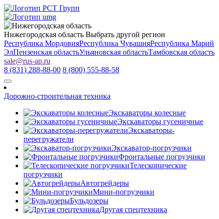
Нижегородская область
Выбрать другой регион
Республика Мордовия
Республика Чувашия
Республика Марий
Эл
Пензенская область
Ульяновская область
Тамбовская область
sale
@
rus-ap.ru
8 (831) 288-88-00
8 (800) 555-88-58
Дорожно-строительная техника
Экскаваторы колесные
Экскаваторы гусеничные
Экскаваторы-
перегружатели
Экскаватор-погрузчики
Фронтальные погрузчики
Телескопические
погрузчики
Автогрейдеры
Мини-погрузчики
Бульдозеры
Другая спецтехника