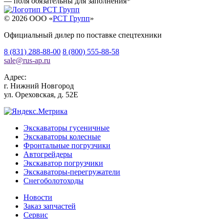
— поля обязательны для заполнения
*
© 2026 OOO «
РСТ Групп
»
Официальный дилер по поставке спецтехники
8 (831) 288-88-00
8 (800) 555-88-58
sale
@
rus-ap.ru
Адрес:
г.
Нижний Новгород
ул. Ореховская, д. 52Е
Экскаваторы гусеничные
Экскаваторы колесные
Фронтальные погрузчики
Автогрейдеры
Экскаватор погрузчики
Экскаваторы-перегружатели
Снегоболотоходы
Новости
Заказ запчастей
Сервис