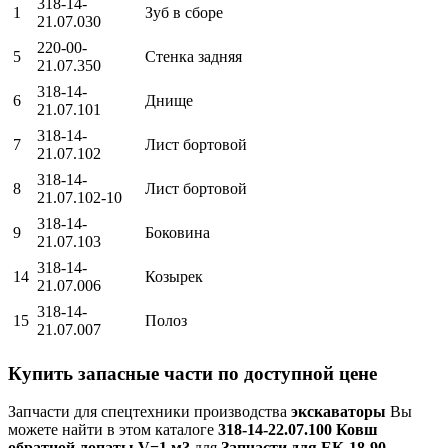
318-14-
1
Зуб в сборе
21.07.030
220-00-
5
Стенка задняя
21.07.350
318-14-
6
Днище
21.07.101
318-14-
7
Лист бортовой
21.07.102
318-14-
8
Лист бортовой
21.07.102-10
318-14-
9
Боковина
21.07.103
318-14-
14
Козырек
21.07.006
318-14-
15
Полоз
21.07.007
Купить запасные части по доступной цене
Запчасти для спецтехники производства
экскаваторы
Вы
можете найти в этом каталоге
318-14-22.07.100 Ковш
обратной лопаты V=1 м?
для
Запчасти для ЕК-18-90