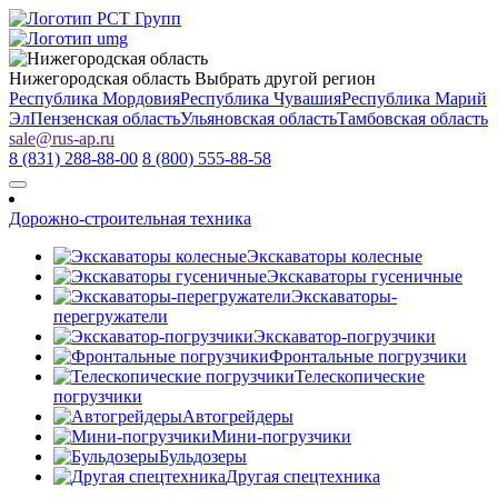
Нижегородская область
Выбрать другой регион
Республика Мордовия
Республика Чувашия
Республика Марий
Эл
Пензенская область
Ульяновская область
Тамбовская область
sale
@
rus-ap.ru
8 (831) 288-88-00
8 (800) 555-88-58
Дорожно-строительная техника
Экскаваторы колесные
Экскаваторы гусеничные
Экскаваторы-
перегружатели
Экскаватор-погрузчики
Фронтальные погрузчики
Телескопические
погрузчики
Автогрейдеры
Мини-погрузчики
Бульдозеры
Другая спецтехника