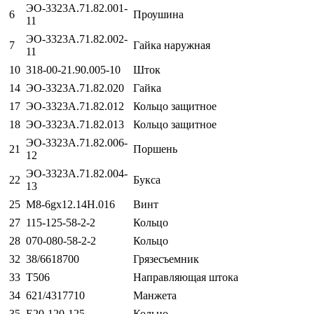
ЭО-3323А.71.82.001-
6
Проушина
11
ЭО-3323А.71.82.002-
7
Гайка наружная
11
10
318-00-21.90.005-10
Шток
14
ЭО-3323А.71.82.020
Гайка
17
ЭО-3323А.71.82.012
Кольцо защитное
18
ЭО-3323А.71.82.013
Кольцо защитное
ЭО-3323А.71.82.006-
21
Поршень
12
ЭО-3323А.71.82.004-
22
Букса
13
25
М8-6gх12.14Н.016
Винт
27
115-125-58-2-2
Кольцо
28
070-080-58-2-2
Кольцо
32
38/6618700
Грязесъемник
33
Т506
Направляющая штока
34
621/4317710
Манжета
35
Е20-120-125
Кольцо