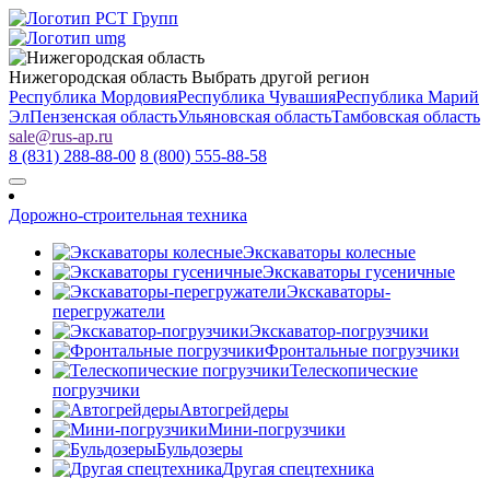
Нижегородская область
Выбрать другой регион
Республика Мордовия
Республика Чувашия
Республика Марий
Эл
Пензенская область
Ульяновская область
Тамбовская область
sale
@
rus-ap.ru
8 (831) 288-88-00
8 (800) 555-88-58
Дорожно-строительная техника
Экскаваторы колесные
Экскаваторы гусеничные
Экскаваторы-
перегружатели
Экскаватор-погрузчики
Фронтальные погрузчики
Телескопические
погрузчики
Автогрейдеры
Мини-погрузчики
Бульдозеры
Другая спецтехника