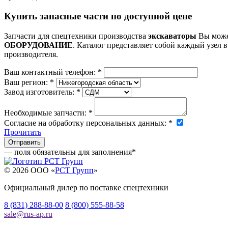
Купить запасные части по доступной цене
Запчасти для спецтехники производства
экскаваторы
Вы может
ОБОРУДОВАНИЕ
. Каталог представляет собой каждый узел в
производителя.
Ваш контактный телефон:
*
Ваш регион:
*
Завод изготовитель:
*
Необходимые запчасти:
*
Согласие на обработку персональных данных:
*
Прочитать
— поля обязательны для заполнения
*
© 2026 OOO «
РСТ Групп
»
Официальный дилер по поставке спецтехники
8 (831) 288-88-00
8 (800) 555-88-58
sale
@
rus-ap.ru