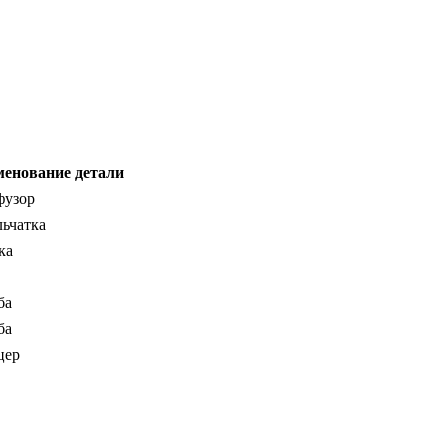
енование детали
узор
ьчатка
ка
ба
ба
цер