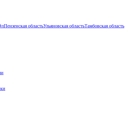
Эл
Пензенская область
Ульяновская область
Тамбовская область
ли
ики