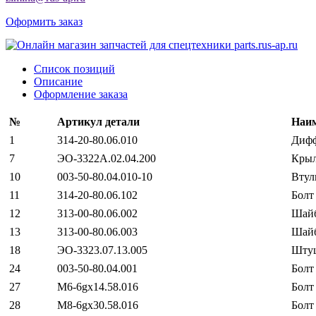
Оформить заказ
Список позиций
Описание
Оформление заказа
№
Артикул детали
Наим
1
314-20-80.06.010
Дифф
7
ЭО-3322А.02.04.200
Крыл
10
003-50-80.04.010-10
Втул
11
314-20-80.06.102
Болт
12
313-00-80.06.002
Шай
13
313-00-80.06.003
Шай
18
ЭО-3323.07.13.005
Шту
24
003-50-80.04.001
Болт
27
М6-6gх14.58.016
Болт
28
М8-6gх30.58.016
Болт