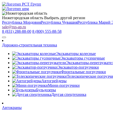
Нижегородская область
Выбрать другой регион
Республика Мордовия
Республика Чувашия
Республика Марий 
sale
@
rus-ap.ru
8 (831) 288-88-00
8 (800) 555-88-58
Дорожно-строительная техника
Экскаваторы колесные
Экскаваторы гусеничные
Экскаваторы-перегружате
Экскаватор-погрузчики
Фронтальные погрузчики
Телескопические погрузч
Автогрейдеры
Мини-погрузчики
Бульдозеры
Другая спецтехника
Автокраны