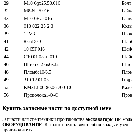
29
М10-6gх25.58.016
Болт
32
М8-6Н.5.016
Гайк
33
М10-6Н.5.016
Гайк
36
018-022-25-2-3
Коль
39
12М3
Прок
41
8.65Г.016
Шай
42
10.65Г.016
Шай
44
С10.01.08кп.019
Шай
46
Шпонка2-6х6х32
Шпо
48
Пломба10/6.5
Пло
49
310.12.01.03
Гидр
52
КМ313-00-80.06.700-10
Кало
56
Проволока1-О-С
Пров
Купить запасные части по доступной цене
Запчасти для спецтехники производства
экскаваторы
Вы может
ОБОРУДОВАНИЕ
. Каталог представляет собой каждый узел в
производителя.