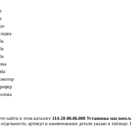
а
а
цо
ладка
ба
ба
ба
нка
мба
омотор
рифер
олока
е найти в этом каталоге
314-20-80.06.000 Установка маслоох
 отдельности, артикул и наименование детали указан в таблице. 