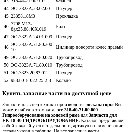
43
318-40-71.00.010
Фланец
44
ЭО-3323А.23.02.001
Штуцер
45
23358.18М3
Прокладка
7798.М12-
46
Болт
8gх35.88.40Х.019
47
ЭО-3322А.24.01.009
Штуцер
ЭО-3323А.71.80.300-
48
Цилиндр поворота колес правый
10
49
ЭО-3323А.71.80.020
Трубопровод
50
ЭО-3323А.71.80.010
Трубопровод
51
ЭО-3323.20.83.012
Штуцер
52
9833.018-022-25-2-3
Кольцо
Купить запасные части по доступной цене
Запчасти для спецтехники производства
экскаваторы
Вы
можете найти в этом каталоге
318-40-71.00.000
Гидрооборудование на ходовой раме
для
Запчасти для
ЕК-18-40 ГИДРООБОРУДОВАНИЕ
. Каталог представляет
собой каждый узел в отдельности, артикул и наименование
детали указан в таблице. На все запасные части