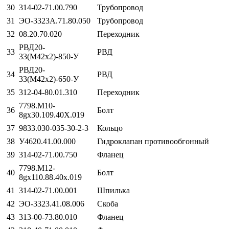
30
314-02-71.00.790
Трубопровод
31
ЭО-3323А.71.80.050
Трубопровод
32
08.20.70.020
Переходник
РВД20-
33
РВД
33(М42х2)-850-У
РВД20-
34
РВД
33(М42х2)-650-У
35
312-04-80.01.310
Переходник
7798.М10-
36
Болт
8gх30.109.40Х.019
37
9833.030-035-30-2-3
Кольцо
38
У4620.41.00.000
Гидроклапан противообгонный
39
314-02-71.00.750
Фланец
7798.М12-
40
Болт
8gх110.88.40х.019
41
314-02-71.00.001
Шпилька
42
ЭО-3323.41.08.006
Скоба
43
313-00-73.80.010
Фланец