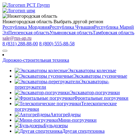
Нижегородская область
Выбрать другой регион
Республика Мордовия
Республика Чувашия
Республика Марий
Эл
Пензенская область
Ульяновская область
Тамбовская область
sale
@
rus-ap.ru
8 (831) 288-88-00
8 (800) 555-88-58
Дорожно-строительная техника
Экскаваторы колесные
Экскаваторы гусеничные
Экскаваторы-
перегружатели
Экскаватор-погрузчики
Фронтальные погрузчики
Телескопические
погрузчики
Автогрейдеры
Мини-погрузчики
Бульдозеры
Другая спецтехника