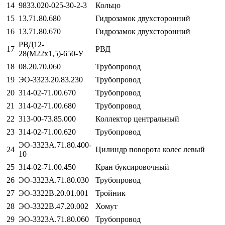
14
9833.020-025-30-2-3
Кольцо
15
13.71.80.680
Гидрозамок двухсторонний
16
13.71.80.670
Гидрозамок двухсторонний
РВД12-
17
РВД
28(М22х1,5)-650-У
18
08.20.70.060
Трубопровод
19
ЭО-3323.20.83.230
Трубопровод
20
314-02-71.00.670
Трубопровод
21
314-02-71.00.680
Трубопровод
22
313-00-73.85.000
Коллектор центральный
23
314-02-71.00.620
Трубопровод
ЭО-3323А.71.80.400-
24
Цилиндр поворота колес левый
10
25
314-02-71.00.450
Кран буксировочный
26
ЭО-3323А.71.80.030
Трубопровод
27
ЭО-3322В.20.01.001
Тройник
28
ЭО-3322В.47.20.002
Хомут
29
ЭО-3323А.71.80.060
Трубопровод