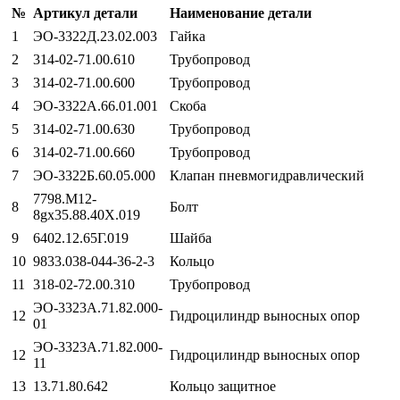
№
Артикул детали
Наименование детали
1
ЭО-3322Д.23.02.003
Гайка
2
314-02-71.00.610
Трубопровод
3
314-02-71.00.600
Трубопровод
4
ЭО-3322А.66.01.001
Скоба
5
314-02-71.00.630
Трубопровод
6
314-02-71.00.660
Трубопровод
7
ЭО-3322Б.60.05.000
Клапан пневмогидравлический
7798.М12-
8
Болт
8gх35.88.40Х.019
9
6402.12.65Г.019
Шайба
10
9833.038-044-36-2-3
Кольцо
11
318-02-72.00.310
Трубопровод
ЭО-3323А.71.82.000-
12
Гидроцилиндр выносных опор
01
ЭО-3323А.71.82.000-
12
Гидроцилиндр выносных опор
11
13
13.71.80.642
Кольцо защитное