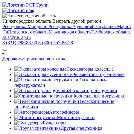
Нижегородская область
Выбрать другой регион
Республика Мордовия
Республика Чувашия
Республика Марий
Эл
Пензенская область
Ульяновская область
Тамбовская область
sale
@
rus-ap.ru
8 (831) 288-88-00
8 (800) 555-88-58
Дорожно-строительная техника
Экскаваторы колесные
Экскаваторы гусеничные
Экскаваторы-
перегружатели
Экскаватор-погрузчики
Фронтальные погрузчики
Телескопические
погрузчики
Автогрейдеры
Мини-погрузчики
Бульдозеры
Другая спецтехника