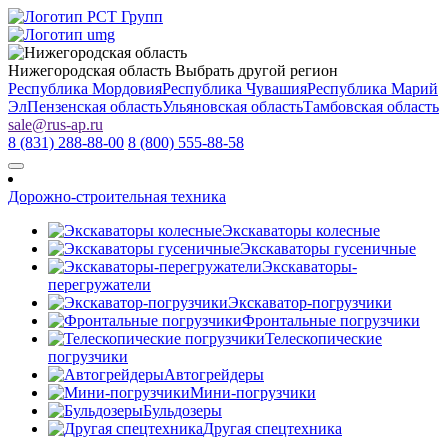
Нижегородская область
Выбрать другой регион
Республика Мордовия
Республика Чувашия
Республика Марий
Эл
Пензенская область
Ульяновская область
Тамбовская область
sale
@
rus-ap.ru
8 (831) 288-88-00
8 (800) 555-88-58
Дорожно-строительная техника
Экскаваторы колесные
Экскаваторы гусеничные
Экскаваторы-
перегружатели
Экскаватор-погрузчики
Фронтальные погрузчики
Телескопические
погрузчики
Автогрейдеры
Мини-погрузчики
Бульдозеры
Другая спецтехника