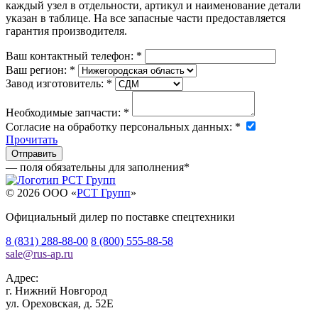
каждый узел в отдельности, артикул и наименование детали
указан в таблице. На все запасные части предоставляется
гарантия производителя.
Ваш контактный телефон:
*
Ваш регион:
*
Завод изготовитель:
*
Необходимые запчасти:
*
Согласие на обработку персональных данных:
*
Прочитать
— поля обязательны для заполнения
*
© 2026 OOO «
РСТ Групп
»
Официальный дилер по поставке спецтехники
8 (831) 288-88-00
8 (800) 555-88-58
sale
@
rus-ap.ru
Адрес:
г.
Нижний Новгород
ул. Ореховская, д. 52Е