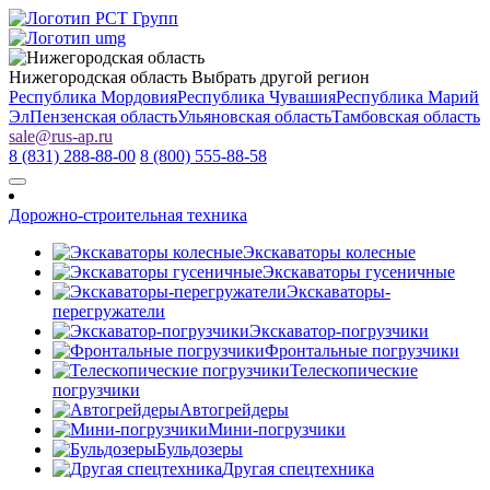
Нижегородская область
Выбрать другой регион
Республика Мордовия
Республика Чувашия
Республика Марий
Эл
Пензенская область
Ульяновская область
Тамбовская область
sale
@
rus-ap.ru
8 (831) 288-88-00
8 (800) 555-88-58
Дорожно-строительная техника
Экскаваторы колесные
Экскаваторы гусеничные
Экскаваторы-
перегружатели
Экскаватор-погрузчики
Фронтальные погрузчики
Телескопические
погрузчики
Автогрейдеры
Мини-погрузчики
Бульдозеры
Другая спецтехника