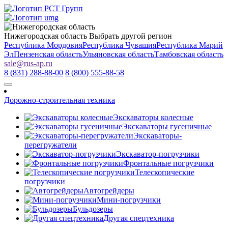
Нижегородская область
Выбрать другой регион
Республика Мордовия
Республика Чувашия
Республика Марий
Эл
Пензенская область
Ульяновская область
Тамбовская область
sale
@
rus-ap.ru
8 (831) 288-88-00
8 (800) 555-88-58
Дорожно-строительная техника
Экскаваторы колесные
Экскаваторы гусеничные
Экскаваторы-
перегружатели
Экскаватор-погрузчики
Фронтальные погрузчики
Телескопические
погрузчики
Автогрейдеры
Мини-погрузчики
Бульдозеры
Другая спецтехника