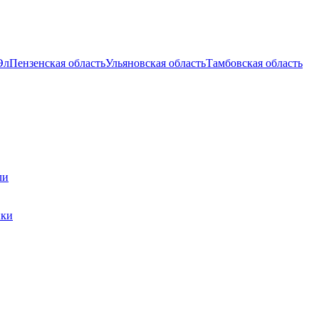
Эл
Пензенская область
Ульяновская область
Тамбовская область
ли
ики