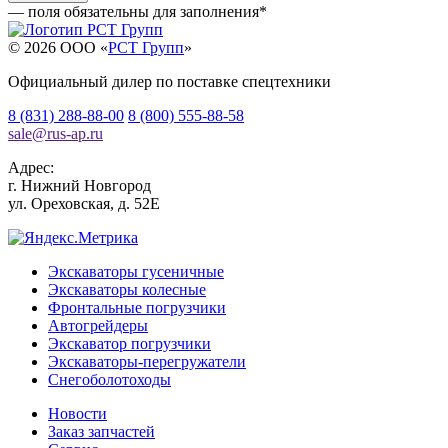
— поля обязательны для заполнения
*
© 2026 OOO «
РСТ Групп
»
Официальный дилер по поставке спецтехники
8 (831) 288-88-00
8 (800) 555-88-58
sale
@
rus-ap.ru
Адрес:
г.
Нижний Новгород
ул. Ореховская, д. 52Е
Экскаваторы гусеничные
Экскаваторы колесные
Фронтальные погрузчики
Автогрейдеры
Экскаватор погрузчики
Экскаваторы-перегружатели
Снегоболотоходы
Новости
Заказ запчастей