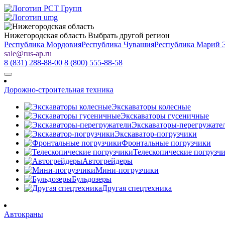
Нижегородская область
Выбрать другой регион
Республика Мордовия
Республика Чувашия
Республика Марий 
sale
@
rus-ap.ru
8 (831) 288-88-00
8 (800) 555-88-58
Дорожно-строительная техника
Экскаваторы колесные
Экскаваторы гусеничные
Экскаваторы-перегружате
Экскаватор-погрузчики
Фронтальные погрузчики
Телескопические погрузч
Автогрейдеры
Мини-погрузчики
Бульдозеры
Другая спецтехника
Автокраны