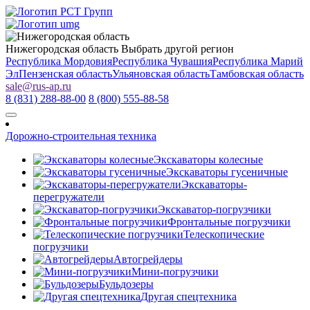
Нижегородская область
Выбрать другой регион
Республика Мордовия
Республика Чувашия
Республика Марий
Эл
Пензенская область
Ульяновская область
Тамбовская область
sale
@
rus-ap.ru
8 (831) 288-88-00
8 (800) 555-88-58
Дорожно-строительная техника
Экскаваторы колесные
Экскаваторы гусеничные
Экскаваторы-
перегружатели
Экскаватор-погрузчики
Фронтальные погрузчики
Телескопические
погрузчики
Автогрейдеры
Мини-погрузчики
Бульдозеры
Другая спецтехника