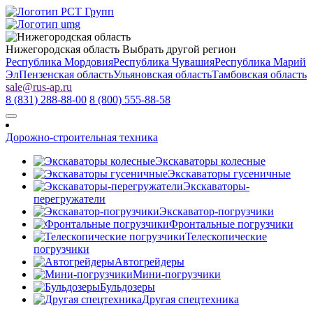
Нижегородская область
Выбрать другой регион
Республика Мордовия
Республика Чувашия
Республика Марий
Эл
Пензенская область
Ульяновская область
Тамбовская область
sale
@
rus-ap.ru
8 (831) 288-88-00
8 (800) 555-88-58
Дорожно-строительная техника
Экскаваторы колесные
Экскаваторы гусеничные
Экскаваторы-
перегружатели
Экскаватор-погрузчики
Фронтальные погрузчики
Телескопические
погрузчики
Автогрейдеры
Мини-погрузчики
Бульдозеры
Другая спецтехника