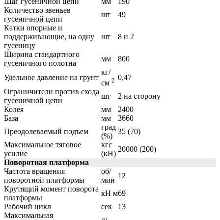
Шаг гусеничной цепи
мм
190
Количество звеньев
шт
49
гусеничной цепи
Катки опорные и
поддерживающие, на одну
шт
8 и 2
гусеницу
Ширина стандартного
мм
800
гусеничного полотна
кг/
Удельное давление на грунт
0,47
2
см
Ограничители против схода
шт
2 на сторону
гусеничной цепи
Колея
мм
2400
База
мм
3660
град
Преодолеваемый подъем
35 (70)
(%)
Максимальное тяговое
кгс
20000 (200)
усилие
(кН)
Поворотная платформа
Частота вращения
об/
12
поворотной платформы
мин
Крутящий момент поворота
кН м
69
платформы
Рабочий цикл
сек
13
Максимальная
л/