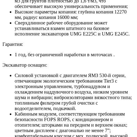
м3 для грунтов плотностью до 1,6 т/м3, что
обеспечивает высокую универсальность применения;
Высокие параметры копания: глубина копания 12270
мм, радиус копания 16000 мм;
Сверхдлинное рабочее оборудование может
устанавливаться взамен штатного на базовое
исполнение экскаваторов UMG E225C и UMG E245C.
Гарантия:
1 год, без ограничений наработки в моточасах .
Экскаватор оснащен:
Силовой установкой с двигателем ЯМЗ 530-й серии,
отвечающим экологическим требованиям Tier3 с
электронным управлением, турбонаддувом и
охлаждением наддувочного воздуха, низким уровнем
шума и вибрации; виброизоляторами вязкостного типа;
топливным фильтром грубой очистки с
водоотделителем, подкачкой.
Кабинным модулем, соответствующим требованиям
безопасности FOPS ROPS, с кондиционером и
отопителем; шторками на переднем и верхнем окнах;
цветным дисплеем с диагональю не менее 7”;
комфортабельным креслом с мех. подвеской, высокой