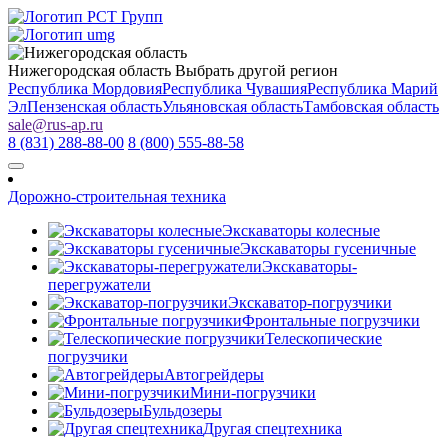
Нижегородская область
Выбрать другой регион
Республика Мордовия
Республика Чувашия
Республика Марий
Эл
Пензенская область
Ульяновская область
Тамбовская область
sale
@
rus-ap.ru
8 (831) 288-88-00
8 (800) 555-88-58
Дорожно-строительная техника
Экскаваторы колесные
Экскаваторы гусеничные
Экскаваторы-
перегружатели
Экскаватор-погрузчики
Фронтальные погрузчики
Телескопические
погрузчики
Автогрейдеры
Мини-погрузчики
Бульдозеры
Другая спецтехника