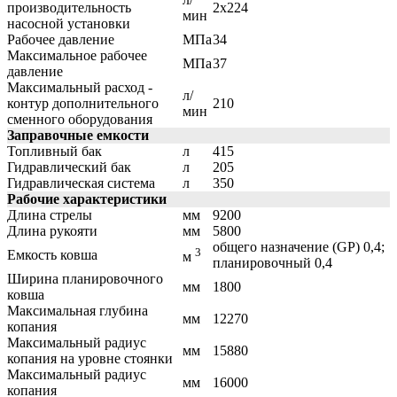
производительность
2х224
мин
насосной установки
Рабочее давление
МПа
34
Максимальное рабочее
МПа
37
давление
Максимальный расход -
л/
контур дополнительного
210
мин
сменного оборудования
Заправочные емкости
Топливный бак
л
415
Гидравлический бак
л
205
Гидравлическая система
л
350
Рабочие характеристики
Длина стрелы
мм
9200
Длина рукояти
мм
5800
общего назначение (GP) 0,4;
3
Емкость ковша
м
планировочный 0,4
Ширина планировочного
мм
1800
ковша
Максимальная глубина
мм
12270
копания
Максимальный радиус
мм
15880
копания на уровне стоянки
Максимальный радиус
мм
16000
копания