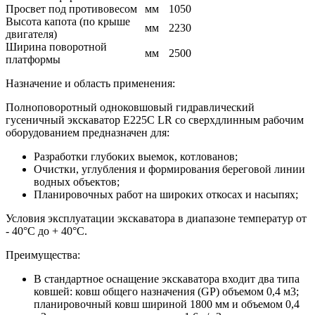
Просвет под противовесом
мм
1050
Высота капота (по крыше
мм
2230
двигателя)
Ширина поворотной
мм
2500
платформы
Назначение и область применения:
Полноповоротный одноковшовый гидравлический
гусеничный экскаватор E225С LR со сверхдлинным рабочим
оборудованием предназначен для:
Разработки глубоких выемок, котлованов;
Очистки, углубления и формирования береговой линии
водных объектов;
Планировочных работ на широких откосах и насыпях;
Условия эксплуатации экскаватора в диапазоне температур от
- 40°С до + 40°С.
Преимущества:
В стандартное оснащение экскаватора входит два типа
ковшей: ковш общего назначения (GP) объемом 0,4 м3;
планировочный ковш шириной 1800 мм и объемом 0,4