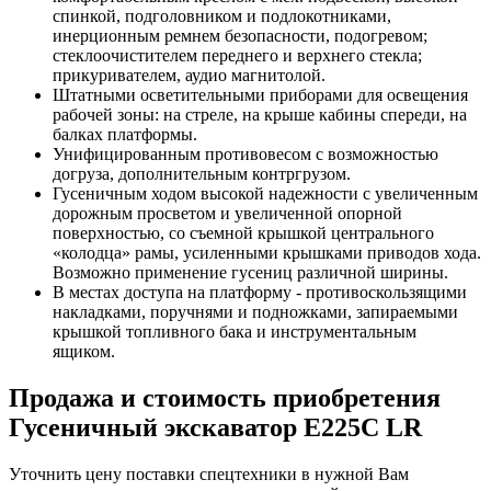
спинкой, подголовником и подлокотниками,
инерционным ремнем безопасности, подогревом;
стеклоочистителем переднего и верхнего стекла;
прикуривателем, аудио магнитолой.
Штатными осветительными приборами для освещения
рабочей зоны: на стреле, на крыше кабины спереди, на
балках платформы.
Унифицированным противовесом с возможностью
догруза, дополнительным контргрузом.
Гусеничным ходом высокой надежности с увеличенным
дорожным просветом и увеличенной опорной
поверхностью, со съемной крышкой центрального
«колодца» рамы, усиленными крышками приводов хода.
Возможно применение гусениц различной ширины.
В местах доступа на платформу - противоскользящими
накладками, поручнями и подножками, запираемыми
крышкой топливного бака и инструментальным
ящиком.
Продажа и cтоимость приобретения
Гусеничный экскаватор E225C LR
Уточнить цену поставки спецтехники в нужной Вам