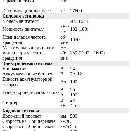
характеристики
изм.
Эксплуатационная масса
кг
27600
Силовая установка
Модель двигателя
ЯМЗ 534
кВт/
Мощность двигателя
132 (180)
л.с.
Номинальная частота
об/
1950
вращения
мин
Максимальный крутящий
Нм -
момент при частоте
об/
750 (1300…1600)
вращения
мин
Электрическая система
Напряжение
В
24
Аккумуляторные батареи
В
2 x 12
Емкость аккумуляторной
Ач
190
батареи
В
25
Генератор переменного тока
А
100
В
24
Стартер
кВт
4,5
Ходовая тележка
Дорожный просвет
мм
500
Скорость на 1-ой передаче
км/ч
3
Скорость на 2-ой передаче
км/ч
5,5